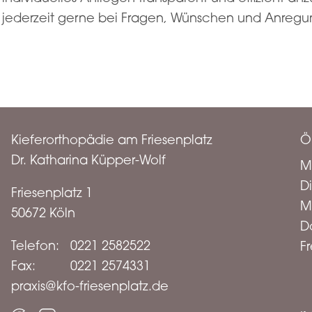
jederzeit gerne bei Fragen, Wünschen und Anregu
Kieferorthopädie am Friesenplatz
Ö
Dr. Katharina Küpper-Wolf
M
D
Friesenplatz 1
M
50672 Köln
D
Telefon:
0221 2582522
Fr
Fax:
0221 2574331
praxis@kfo-friesenplatz.de