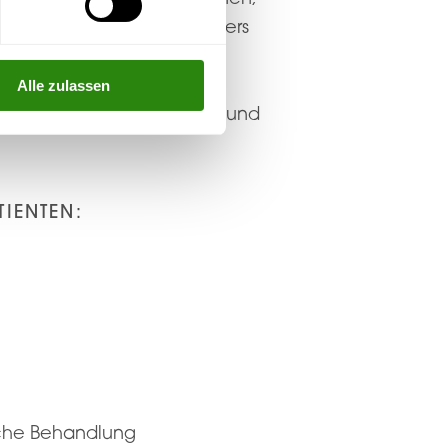
n. Hierbei ist uns besonders
prechpartner für alle
hten Sie, dass die
Alle zulassen
Kompetenz bleiben sollten und
TIENTEN:
ische Behandlung