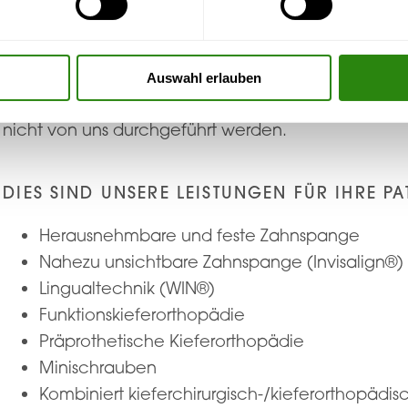
eine optimale Planung ihrer Behandlung ermögliche
wichtig, stets als kompetenter und verlässlicher Ans
kieferorthopädischen Belange zu gelten. Bitte beac
Auswahl erlauben
Professionelle Zahnreinigung und Prophylaxe Ihre 
nicht von uns durchgeführt werden.
DIES SIND UNSERE LEISTUNGEN FÜR IHRE PA
Herausnehmbare und feste Zahnspange
Nahezu unsichtbare Zahnspange (Invisalign®)
Lingualtechnik (WIN®)
Funktionskieferorthopädie
Präprothetische Kieferorthopädie
Minischrauben
Kombiniert kieferchirurgisch-/kieferorthopäd