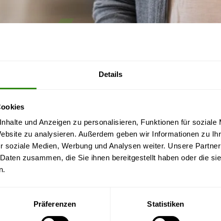
Details
Cookies
MEHRWERTE
nhalte und Anzeigen zu personalisieren, Funktionen für soziale
Website zu analysieren. Außerdem geben wir Informationen zu I
r soziale Medien, Werbung und Analysen weiter. Unsere Partner
 Daten zusammen, die Sie ihnen bereitgestellt haben oder die s
GUTE GRÜNDE FÜR EINE ZUSAMMEN
n.
Es gibt viele gute Gründe, mit uns zusammenzuarbei
hochmodernen kieferorthopädischen Methoden, ei
Präferenzen
Statistiken
einem Gros an Empathie möchten wir unseren Pat