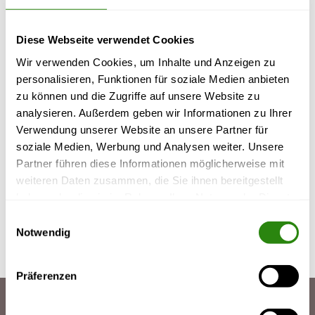
SCHUTZ FÜR IHR LÄCHELN
Diese Webseite verwendet Cookies
Viele Sportarten wie Kampfsport, Hockey oder Football
Wir verwenden Cookies, um Inhalte und Anzeigen zu
erfordern einen professionellen Schutz des Mundes
personalisieren, Funktionen für soziale Medien anbieten
und besonders der Zähne. Ihre KFO Köln bietet den
zu können und die Zugriffe auf unsere Website zu
analysieren. Außerdem geben wir Informationen zu Ihrer
idealen Schutz für Ihr Gebiss – individuell angepasst
Verwendung unserer Website an unsere Partner für
und hocheffektiv.
soziale Medien, Werbung und Analysen weiter. Unsere
Ihr individueller Sportmundschutz wird an die
Partner führen diese Informationen möglicherweise mit
anatomischen Gegebenheiten Ihres Kiefers angepasst
weiteren Daten zusammen, die Sie ihnen bereitgestellt
haben oder die sie im Rahmen Ihrer Nutzung der Dienste
und weist daher eine Passform auf, die sich durch
gesammelt haben.
festen Sitz und freies Atmen auszeichnet. So sind Sie
Einwilligungsauswahl
Notwendig
beim Sport optimal geschützt und voll leistungsfähig.
Präferenzen