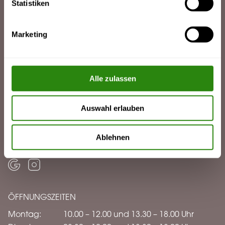
Statistiken
© 2026 Kieferorthopädie am Friesenplatz
Marketing
Kieferorthopädie am Friesenplatz
Dr. Katharina Küpper-Wolf
Alle zulassen
Friesenplatz 1
50672 Köln
Auswahl erlauben
Telefon:
0221 2582522
Fax:
0221 2574331
Ablehnen
praxis@kfo-friesenplatz.de
Google Maps
Instagram
ÖFFNUNGSZEITEN
Montag:
10.00 – 12.00 und 13.30 – 18.00 Uhr